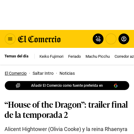
Temas del día
Keiko Fujimori
Feriado
Machu Picchu
Corredor az
El Comercio
·
Saltar Intro
·
Noticias
Añadir El Comercio como fuente preferida en
“House of the Dragon”: trailer final
de la temporada 2
Alicent Hightower (Olivia Cooke) y la reina Rhaenyra