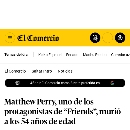
Temas del día
Keiko Fujimori
Feriado
Machu Picchu
Corredor az
El Comercio
·
Saltar Intro
·
Noticias
Añadir El Comercio como fuente preferida en
Matthew Perry, uno de los
protagonistas de “Friends”, murió
a los 54 años de edad