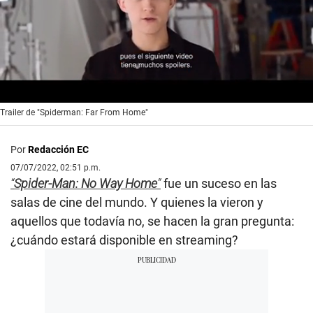
0
Trailer de "Spiderman: Far From Home"
of
2
minutes,
Por
Redacción EC
13
seconds
07/07/2022, 02:51 p.m.
“
Spider-Man: No Way Home
”
fue un suceso en las
salas de cine del mundo. Y quienes la vieron y
aquellos que todavía no, se hacen la gran pregunta:
¿cuándo estará disponible en streaming?