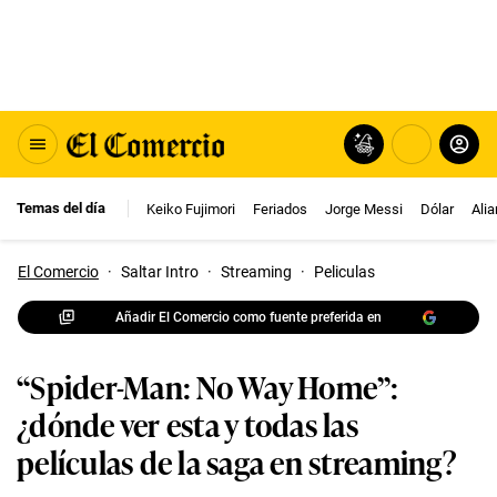
Temas del día
Keiko Fujimori
Feriados
Jorge Messi
Dólar
Ali
El Comercio
·
Saltar Intro
·
Streaming
·
Peliculas
Añadir El Comercio como fuente preferida en
“Spider-Man: No Way Home”:
¿dónde ver esta y todas las
películas de la saga en streaming?