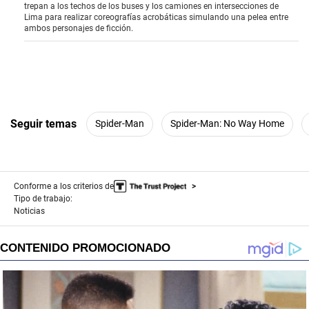
o
trepan a los techos de los buses y los camiones en intersecciones de
f
Lima para realizar coreografías acrobáticas simulando una pelea entre
2
ambos personajes de ficción.
m
i
n
u
t
e
s
,
3
Seguir temas
Spider-Man
Spider-Man: No Way Home
1
s
e
c
o
Conforme a los criterios de
n
Tipo de trabajo:
d
s
Noticias