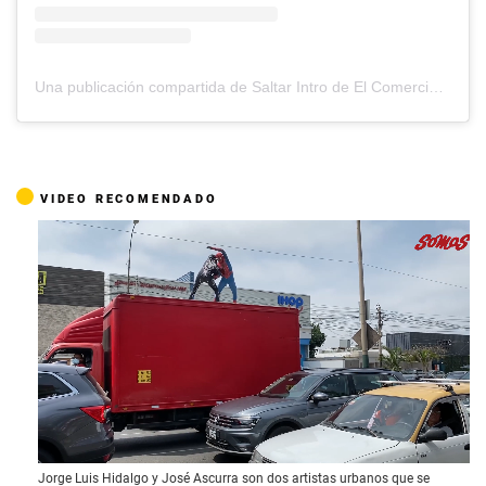
Una publicación compartida de Saltar Intro de El Comercio (@saltarintrope)
VIDEO RECOMENDADO
0
Jorge Luis Hidalgo y José Ascurra son dos artistas urbanos que se