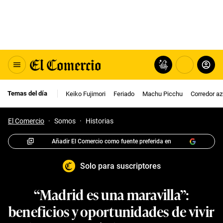
Temas del día
Keiko Fujimori
Feriado
Machu Picchu
Corredor az
El Comercio
·
Somos
·
Historias
Añadir El Comercio como fuente preferida en
Solo para suscriptores
“Madrid es una maravilla”:
beneficios y oportunidades de vivir