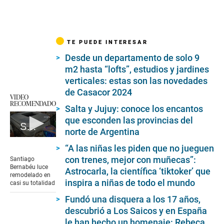
TE PUEDE INTERESAR
Desde un departamento de solo 9
m2 hasta “lofts”, estudios y jardines
verticales: estas son las novedades
de Casacor 2024
VIDEO
RECOMENDADO
Salta y Jujuy: conoce los encantos
que esconden las provincias del
Santiago Bernabéu luce remodelado en casi su totalidad
norte de Argentina
0
“A las niñas les piden que no jueguen
seconds
of
con trenes, mejor con muñecas”:
Santiago
6
Bernabéu luce
Astrocarla, la científica ‘tiktoker’ que
minutes,
remodelado en
1
inspira a niñas de todo el mundo
casi su totalidad
second
Fundó una disquera a los 17 años,
descubrió a Los Saicos y en España
le han hecho un homenaje: Rebeca