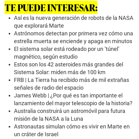
d
TE PUEDE INTERESAR:
s
o
f
Así es la nueva generación de robots de la NASA
1
que explorará Marte
m
i
Astrónomos detectan por primera vez cómo una
n
estrella muerta se enciende y apaga en minutos
u
t
El sistema solar está rodeado por un ‘túnel’
e
,
magnético, según estudio
1
Estos son los 42 asteroides más grandes del
2
s
Sistema Solar: miden más de 100 km
e
FRB | La Tierra ha recibido más de mil extrañas
c
o
señales de radio del espacio
n
James Webb | ¿Por qué es tan importante el
d
s
lanzamiento del mayor telescopio de la historia?
Australia construirá un astromóvil para futura
misión de la NASA a la Luna
Astronautas simulan cómo es vivir en Marte en
un cráter de Israel