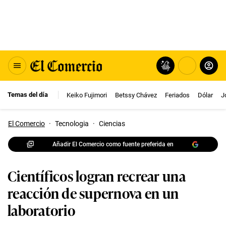
Temas del día
Keiko Fujimori
Betssy Chávez
Feriados
Dólar
J
El Comercio
·
Tecnologia
·
Ciencias
Añadir El Comercio como fuente preferida en
Científicos logran recrear una
reacción de supernova en un
laboratorio