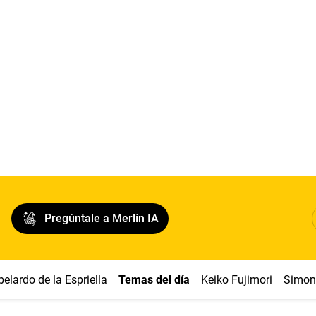
Pregúntale a Merlín IA
belardo de la Espriella
Temas del día
Keiko Fujimori
Simon 