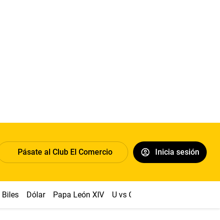
Pásate al Club El Comercio
Inicia sesión
Biles
Dólar
Papa León XIV
U vs Cristal
Congreso
Mach