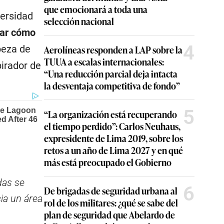
que emocionará a toda una
versidad
selección nacional
var cómo
4
Aerolíneas responden a LAP sobre la
beza de
TUUA a escalas internacionales:
irador de
“Una reducción parcial deja intacta
la desventaja competitiva de fondo”
5
“La organización está recuperando
el tiempo perdido”: Carlos Neuhaus,
expresidente de Lima 2019, sobre los
retos a un año de Lima 2027 y en qué
más está preocupado el Gobierno
das se
6
De brigadas de seguridad urbana al
ia un área
rol de los militares: ¿qué se sabe del
plan de seguridad que Abelardo de