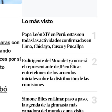
Lo más visto
1
Papa León XIV en Perú: estas son
todas las actividades confirmadas en
aras
con
Lima, Chiclayo, Cusco y Pucallpa
uando
2
ces por sí
Exdirigente del Movadef ya no será
el representante de JP en Ética:
to
entretelones de los acuerdos
iniciales sobre la distribución de las
comisiones
obó
3
Simone Biles en Lima: paso a paso,
la agenda de la gimnasta más
ganadora del mundo y una visita