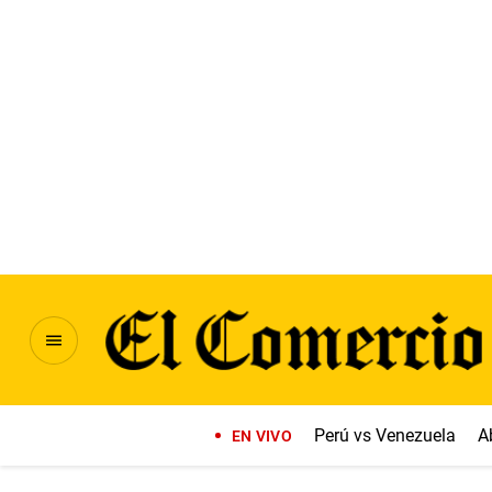
Perú vs Venezuela
A
EN VIVO