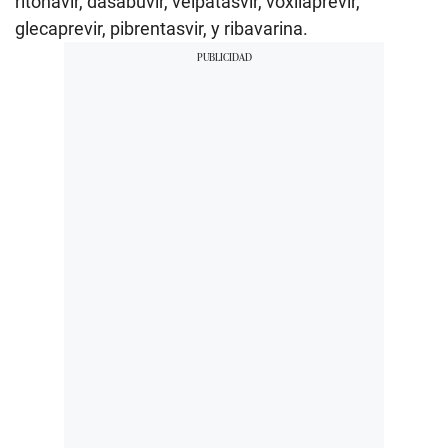
ritonavir, dasabuvir, velpatasvir, voxilaprevir,
glecaprevir, pibrentasvir, y ribavarina.