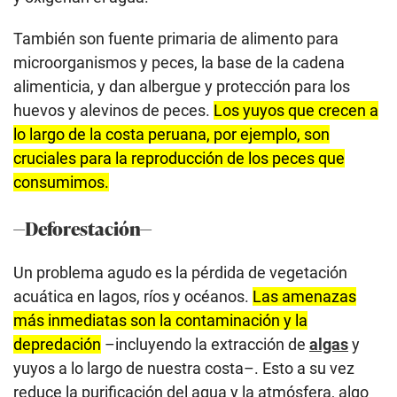
También son fuente primaria de alimento para
microorganismos y peces, la base de la cadena
alimenticia, y dan albergue y protección para los
huevos y alevinos de peces.
Los yuyos que crecen a
lo largo de la costa peruana, por ejemplo, son
cruciales para la reproducción de los peces que
consumimos.
—Deforestación—
Un problema agudo es la pérdida de vegetación
acuática en lagos, ríos y océanos.
Las amenazas
más inmediatas son la contaminación y la
depredación
–incluyendo la extracción de
algas
y
yuyos a lo largo de nuestra costa–. Esto a su vez
reduce la purificación del agua y la atmósfera, algo