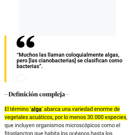
“Muchos las llaman coloquialmente algas,
pero [las cianobacterias] se clasifican como
bacterias”.
—Definición compleja—
El término ‘
alga
’ abarca una variedad enorme de
vegetales acuáticos, por lo menos 30.000 especies
,
que incluyen organismos microscópicos como el
fitoplancton que habita los océanos hasta los