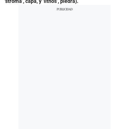
‘stroma’, capa, y ‘lithos’, piedra).