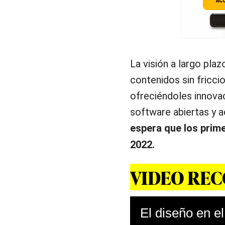
La visión a largo plaz
contenidos sin fricci
ofreciéndoles innova
software abiertas y 
espera que los prime
2022.
VIDEO RE
El diseño en e