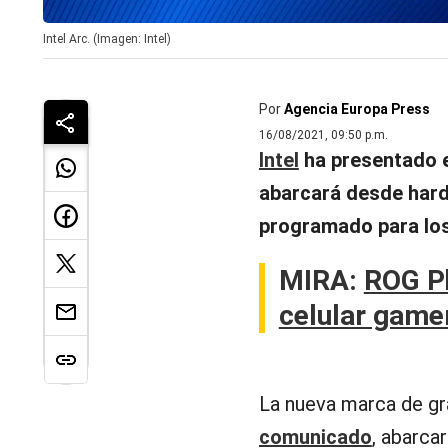
Intel Arc. (Imagen: Intel)
Por
Agencia Europa Press
16/08/2021, 09:50 p.m.
Intel
ha presentado e
abarcará desde hard
programado para lo
MIRA:
ROG Ph
celular game
La nueva marca de grá
comunicado
, abarca