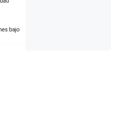
idad
nes bajo