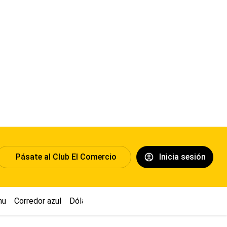
Pásate al Club El Comercio
Inicia sesión
hu
Corredor azul
Dólar
Congreso
Nasca
Acuña
Toledo