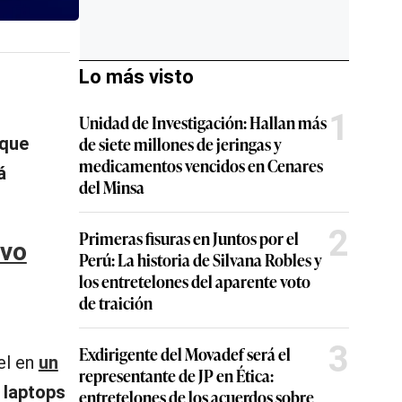
Lo más visto
1
Unidad de Investigación: Hallan más
de siete millones de jeringas y
 que
medicamentos vencidos en Cenares
á
del Minsa
2
Primeras fisuras en Juntos por el
evo
Perú: La historia de Silvana Robles y
los entretelones del aparente voto
de traición
3
Exdirigente del Movadef será el
el en
un
representante de JP en Ética:
a
laptops
entretelones de los acuerdos sobre