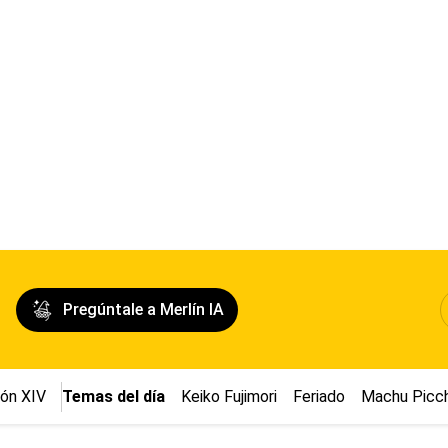
Pregúntale a Merlín IA
ón XIV
Temas del día
Keiko Fujimori
Feriado
Machu Picc