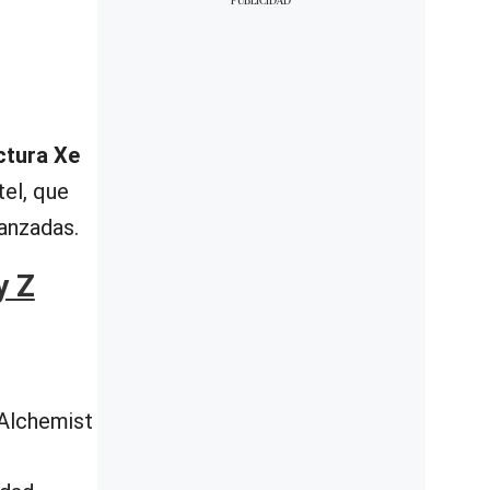
ctura Xe
tel, que
vanzadas.
y Z
 Alchemist