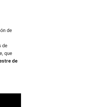
ión de
s de
e, que
estre de