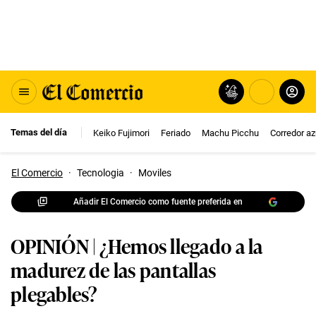
Temas del día
Keiko Fujimori
Feriado
Machu Picchu
Corredor az
El Comercio
·
Tecnologia
·
Moviles
Añadir El Comercio como fuente preferida en
OPINIÓN | ¿Hemos llegado a la
madurez de las pantallas
plegables?