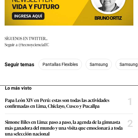
SÍGUENOS EN TWITTER...
Seguir a @tecnoycienciaEC
Seguir temas
Pantallas Flexibles
Samsung
Samsung
Lo más visto
1
Papa León XIV en Perú: estas son todas las actividades
confirmadas en Lima, Chiclayo, Cusco y Pucallpa
2
Simone Biles en Lima: paso a paso, la agenda de la gimnasta
más ganadora del mundo y una visita que emocionará a toda
una selección nacional