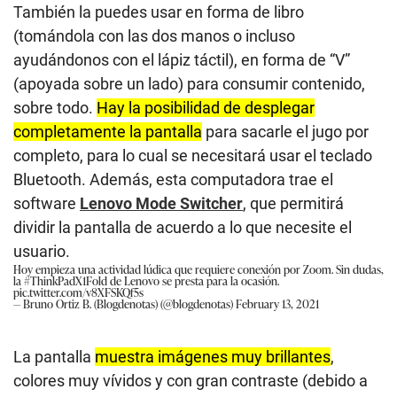
También la puedes usar en forma de libro
(tomándola con las dos manos o incluso
ayudándonos con el lápiz táctil), en forma de “V”
(apoyada sobre un lado) para consumir contenido,
sobre todo.
Hay la posibilidad de desplegar
completamente la pantalla
para sacarle el jugo por
completo, para lo cual se necesitará usar el teclado
Bluetooth. Además, esta computadora trae el
software
Lenovo Mode Switcher
, que permitirá
dividir la pantalla de acuerdo a lo que necesite el
usuario.
Hoy empieza una actividad lúdica que requiere conexión por Zoom. Sin dudas,
la
#ThinkPadX1Fold
de Lenovo se presta para la ocasión.
pic.twitter.com/v8XFSKQf5s
— Bruno Ortiz B. (Blogdenotas) (@blogdenotas)
February 13, 2021
La pantalla
muestra imágenes muy brillantes
,
colores muy vívidos y con gran contraste (debido a