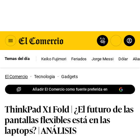
Temas del día
Keiko Fujimori
Feriados
Jorge Messi
Dólar
Ali
El Comercio
·
Tecnologia
·
Gadgets
Añadir El Comercio como fuente preferida en
ThinkPad X1 Fold | ¿El futuro de las
pantallas flexibles está en las
laptops? | ANÁLISIS