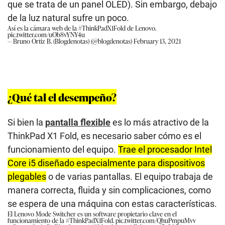
que se trata de un panel OLED). Sin embargo, debajo
de la luz natural sufre un poco.
Así es la cámara web de la
#ThinkPadX1Fold
de Lenovo.
pic.twitter.com/uOb8vYNY4u
— Bruno Ortiz B. (Blogdenotas) (@blogdenotas)
February 13, 2021
¿Qué tal el desempeño?
Si bien la
pantalla flexible
es lo más atractivo de la
ThinkPad X1 Fold, es necesario saber cómo es el
funcionamiento del equipo.
Trae el procesador Intel
Core i5 diseñado especialmente para dispositivos
plegables
o de varias pantallas. El equipo trabaja de
manera correcta, fluida y sin complicaciones, como
se espera de una máquina con estas características.
El Lenovo Mode Switcher es un software propietario clave en el
funcionamiento de la
#ThinkPadX1Fold
.
pic.twitter.com/QhuPmpuMvv