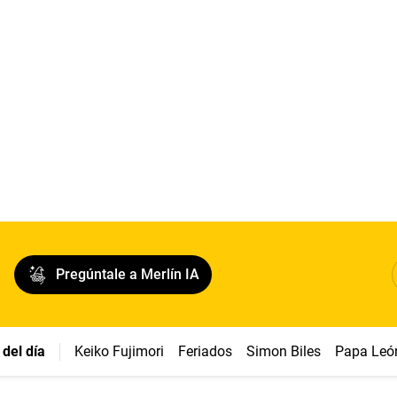
Pregúntale a Merlín IA
del día
Keiko Fujimori
Feriados
Simon Biles
Papa Leó