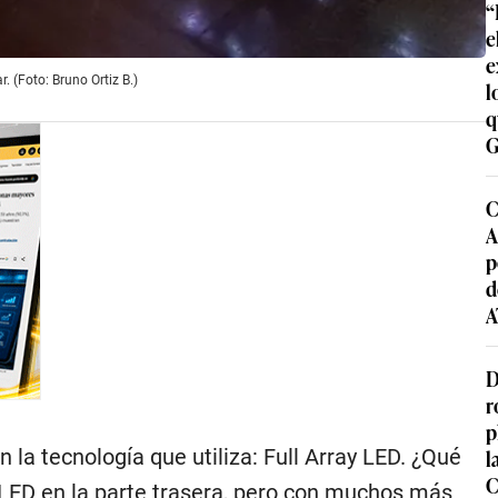
“
e
e
 (Foto: Bruno Ortiz B.)
l
q
G
C
A
p
d
A
D
r
p
l
a tecnología que utiliza: Full Array LED. ¿Qué
C
LED en la parte trasera, pero con muchos más