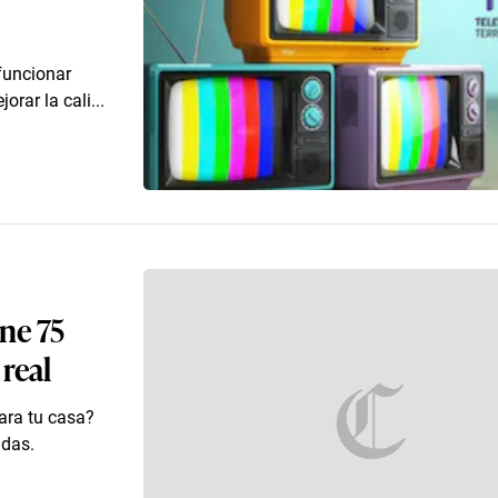
 funcionar
orar la cali...
ene 75
real
ara tu casa?
adas.