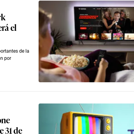
rk
rá el
ortantes de la
ón por
one
e 31 de