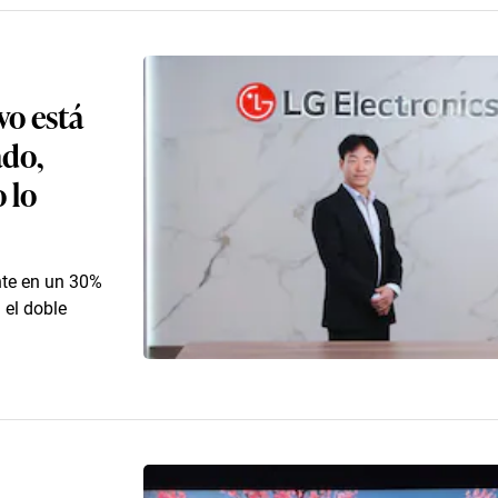
vo está
ado,
 lo
nte en un 30%
 el doble