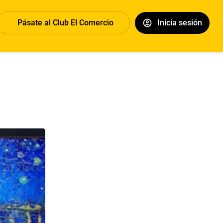
Pásate al Club El Comercio
Inicia sesión