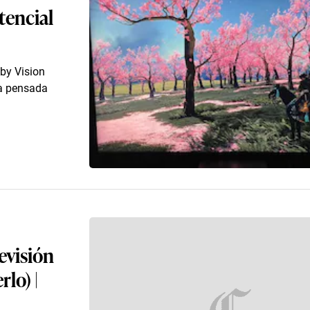
tencial
by Vision
la pensada
evisión
rlo) |