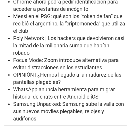
s
Chrome ahora podrá pedir identificación para
o
acceder a pestañas de incógnito
f
1
Messi en el PSG: qué son los “token de fan” que
m
recibió el argentino, la “criptomoneda” que utiliza
i
n
el club
u
t
Poly Network | Los hackers que devolvieron casi
e
la mitad de la millonaria suma que habían
,
2
robado
s
Focus Mode: Zoom introduce alternativa para
e
c
evitar distracciones en los estudiantes
o
OPINIÓN | ¿Hemos llegado a la madurez de las
n
d
pantallas plegables?
s
WhatsApp anuncia herramienta para migrar
historial de chats entre Android e iOS
Samsung Unpacked: Samsung sube la valla con
sus nuevos móviles plegables, relojes y
audífonos