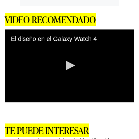
VIDEO RECOMENDADO
El diseño en el Galaxy Watch 4
0
s
e
c
o
TE PUEDE INTERESAR
n
d