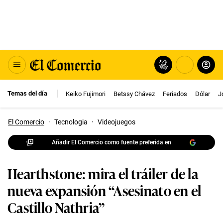
Temas del día
Keiko Fujimori
Betssy Chávez
Feriados
Dólar
J
El Comercio
·
Tecnologia
·
Videojuegos
Añadir El Comercio como fuente preferida en
Hearthstone: mira el tráiler de la
nueva expansión “Asesinato en el
Castillo Nathria”