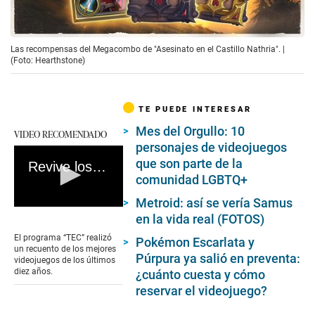
Las recompensas del Megacombo de "Asesinato en el Castillo Nathria". |
(Foto: Hearthstone)
TE PUEDE INTERESAR
Mes del Orgullo: 10
VIDEO RECOMENDADO
personajes de videojuegos
que son parte de la
Revive los mejores videojuegos de la última década
comunidad LGBTQ+
Metroid: así se vería Samus
0
en la vida real (FOTOS)
seconds
of
El programa “TEC” realizó
Pokémon Escarlata y
5
un recuento de los mejores
minutes,
Púrpura ya salió en preventa:
videojuegos de los últimos
33
diez años.
¿cuánto cuesta y cómo
seconds
reservar el videojuego?