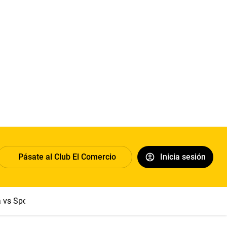
Pásate al Club El Comercio
Inicia sesión
a vs Sport Boys
Jorge Messi
Dólar
Papa León XIV
Congre