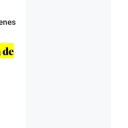
genes
 de