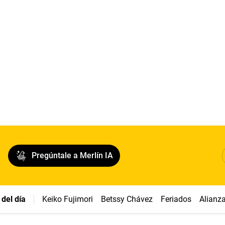
Pregúntale a Merlín IA
del día
Keiko Fujimori
Betssy Chávez
Feriados
Alianz