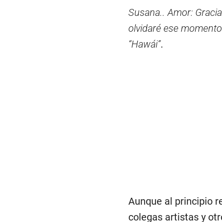
Susana.. Amor: Graci
olvidaré ese momento
“Hawái”
.
Aunque al principio r
colegas artistas y ot