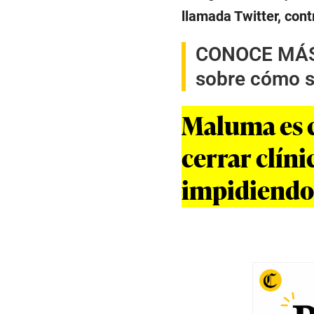
llamada Twitter, contr
CONOCE MÁ
sobre cómo s
Maluma es c
cerrar clíni
impidiendo 