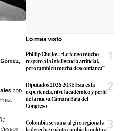
Lo más visto
1
Phillip Chu Joy: “Le tengo mucho
respeto a la inteligencia artificial,
o Gómez,
pero también mucha desconfianza”
2
Diputados 2026-2031: Esta es la
iales
con
experiencia, nivel académico y perfil
de la nueva Cámara Baja del
ómez.
Congreso
oño
3
Colombia se suma al giro regional a
la derecha: cuánto cambia la política
 deseos.