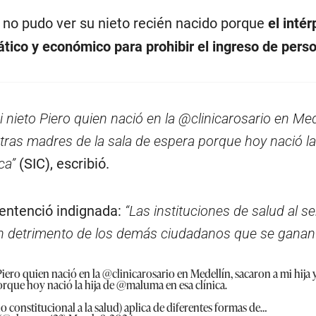
 no pudo ver su nieto recién nacido porque
el intér
ático y económico para prohibir el ingreso de pers
 nieto Piero quien nació en la @clinicarosario en Mede
otras madres de la sala de espera porque hoy nació la
ca”
(SIC), escribió.
 sentenció indignada:
“Las instituciones de salud al se
 en detrimento de los demás ciudadanos que se ganan
Piero quien nació en la
@clinicarosario
en Medellín, sacaron a mi hija y
orque hoy nació la hija de
@maluma
en esa clínica.
ho constitucional a la salud) aplica de diferentes formas de…