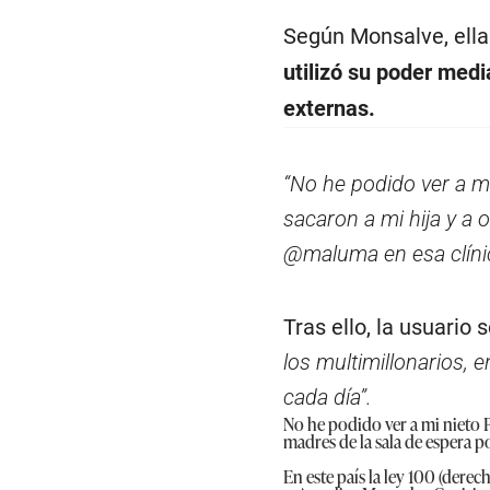
Según Monsalve, ella
utilizó su poder medi
externas.
“No he podido ver a mi
sacaron a mi hija y a 
@maluma en esa clíni
Tras ello, la usuario
los multimillonarios,
cada día”.
No he podido ver a mi nieto 
madres de la sala de espera p
En este país la ley 100 (derec