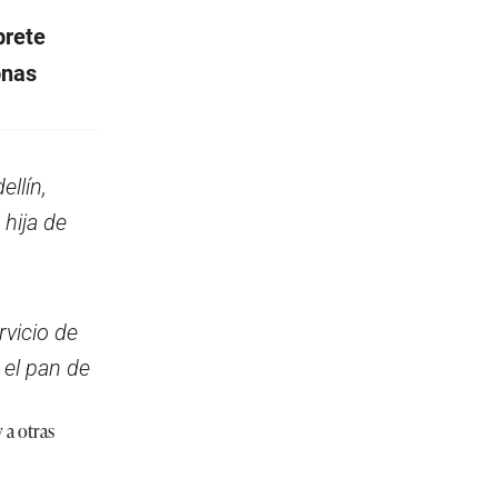
prete
onas
llín,
 hija de
rvicio de
 el pan de
 a otras