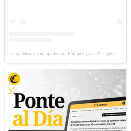
Una publicación compartida de 𝐅á𝐭𝐢𝐦𝐚 𝐒𝐞𝐠𝐨𝐯𝐢𝐚 🦋✨ (@fatima.segovia)