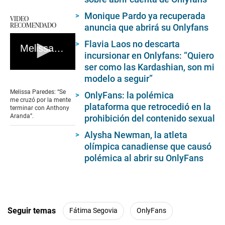
Monique Pardo ya recuperada
VIDEO
RECOMENDADO
anuncia que abrirá su Onlyfans
Flavia Laos no descarta
Melissa Paredes: “Se me cruzó por la mente terminar con Anthony Aranda”
incursionar en Onlyfans: “Quiero
ser como las Kardashian, son mi
0
modelo a seguir”
seconds
of
Melissa Paredes: “Se
OnlyFans: la polémica
0
me cruzó por la mente
seconds
plataforma que retrocedió en la
terminar con Anthony
Aranda”.
prohibición del contenido sexual
Alysha Newman, la atleta
olímpica canadiense que causó
polémica al abrir su OnlyFans
Seguir temas
Fátima Segovia
OnlyFans