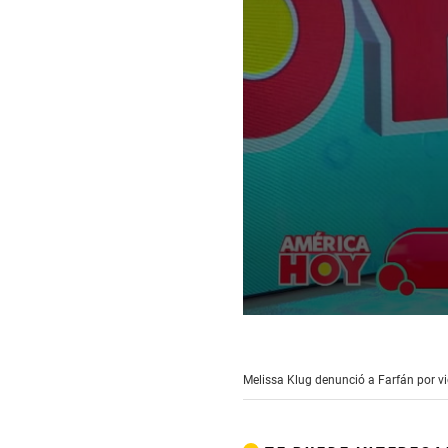
0
seconds
of
3
Melissa Klug denunció a Farfán por vi
minutes,
40
seconds
Volume
90%