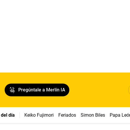
Pregúntale a Merlín IA
del día
Keiko Fujimori
Feriados
Simon Biles
Papa Leó