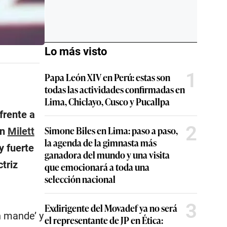
Lo más visto
1
Papa León XIV en Perú: estas son
todas las actividades confirmadas en
Lima, Chiclayo, Cusco y Pucallpa
frente a
2
Simone Biles en Lima: paso a paso,
on
Milett
la agenda de la gimnasta más
y fuerte
ganadora del mundo y una visita
triz
que emocionará a toda una
selección nacional
3
Exdirigente del Movadef ya no será
n mande’ y
el representante de JP en Ética: