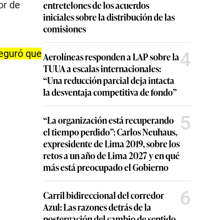
entretelones de los acuerdos
or de
iniciales sobre la distribución de las
comisiones
eguró que
4
Aerolíneas responden a LAP sobre la
TUUA a escalas internacionales:
“Una reducción parcial deja intacta
la desventaja competitiva de fondo”
5
“La organización está recuperando
el tiempo perdido”: Carlos Neuhaus,
expresidente de Lima 2019, sobre los
retos a un año de Lima 2027 y en qué
más está preocupado el Gobierno
6
Carril bidireccional del corredor
Azul: Las razones detrás de la
postergación del cambio de sentido