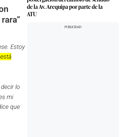
de la Av. Arequipa por parte de la
con
ATU
 rara”
ese. Estoy
 está
 decir lo
 es mi
dice que