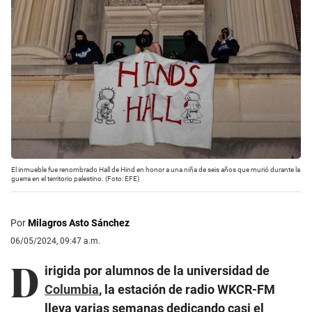
El inmueble fue renombrado Hall de Hind en honor a una niña de seis años que murió durante la
guerra en el territorio palestino. (Foto: EFE)
Por
Milagros Asto Sánchez
06/05/2024, 09:47 a.m.
D
irigida por alumnos de la universidad de
Columbia
, la estación de radio WKCR-FM
lleva varias semanas dedicando casi el