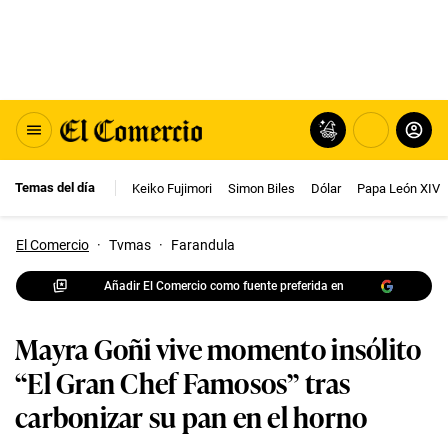
Temas del día
Keiko Fujimori
Simon Biles
Dólar
Papa León XIV
El Comercio
·
Tvmas
·
Farandula
Añadir El Comercio como fuente preferida en
Mayra Goñi vive momento insólito
“El Gran Chef Famosos” tras
carbonizar su pan en el horno