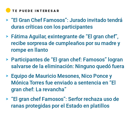
n
d
TE PUEDE INTERESAR
s
o
“El Gran Chef Famosos”: Jurado invitado tendrá
f
duras críticas con los participantes
1
m
i
Fátima Aguilar, exintegrante de “El gran chef”,
n
recibe sorpresa de cumpleaños por su madre y
u
rompe en llanto
t
e
Participantes de “El gran chef: Famosos” logran
,
5
salvarse de la eliminación: Ninguno quedó fuera
4
s
Equipo de Mauricio Mesones, Nico Ponce y
e
Mónica Torres fue enviado a sentencia en “El
c
o
gran chef: La revancha”
n
d
“El gran chef Famosos”: Serfor rechaza uso de
s
ranas protegidas por el Estado en platillos