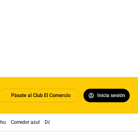
Pásate al Club El Comercio
Inicia sesión
chu
Corredor azul
Dólar
Congreso
Nasca
Acuña
Toled