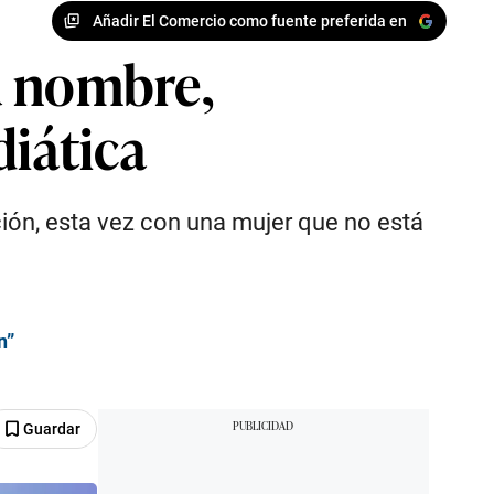
Añadir El Comercio como fuente preferida en
u nombre,
diática
ión, esta vez con una mujer que no está
n”
Guardar