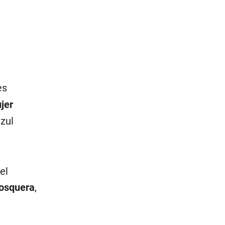
es
jer
azul
el
Mosquera
,