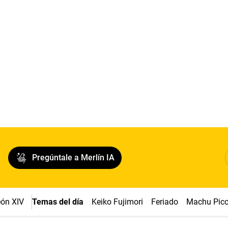
Pregúntale a Merlín IA
ón XIV
Temas del día
Keiko Fujimori
Feriado
Machu Pic