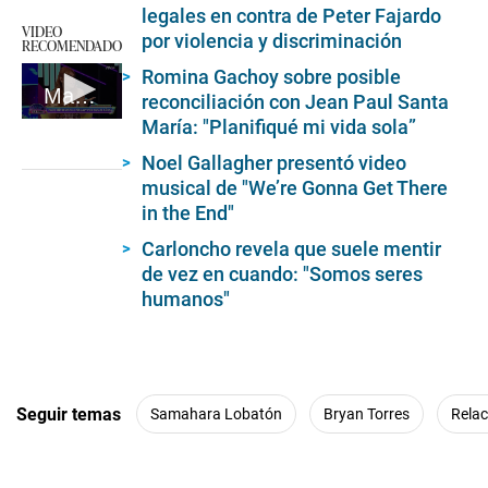
legales en contra de Peter Fajardo
VIDEO
por violencia y discriminación
RECOMENDADO
Romina Gachoy sobre posible
Magaly Medina se quiebra y hace revelación sobre su padre
reconciliación con Jean Paul Santa
María: "Planifiqué mi vida sola”
0
seconds
of
Noel Gallagher presentó video
5
musical de "We’re Gonna Get There
minutes,
in the End"
46
seconds
Carloncho revela que suele mentir
de vez en cuando: "Somos seres
humanos"
Seguir temas
Samahara Lobatón
Bryan Torres
Relac