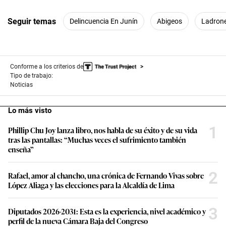
Seguir temas
Delincuencia En Junín
Abigeos
Ladron
Conforme a los criterios de
Tipo de trabajo:
Noticias
Lo más visto
1
Phillip Chu Joy lanza libro, nos habla de su éxito y de su vida
tras las pantallas: “Muchas veces el sufrimiento también
enseña”
2
Rafael, amor al chancho, una crónica de Fernando Vivas sobre
López Aliaga y las elecciones para la Alcaldía de Lima
3
Diputados 2026-2031: Esta es la experiencia, nivel académico y
perfil de la nueva Cámara Baja del Congreso