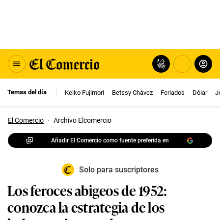
Temas del día
Keiko Fujimori
Betssy Chávez
Feriados
Dólar
J
El Comercio
·
Archivo Elcomercio
Añadir El Comercio como fuente preferida en
Solo para suscriptores
Los feroces abigeos de 1952:
conozca la estrategia de los