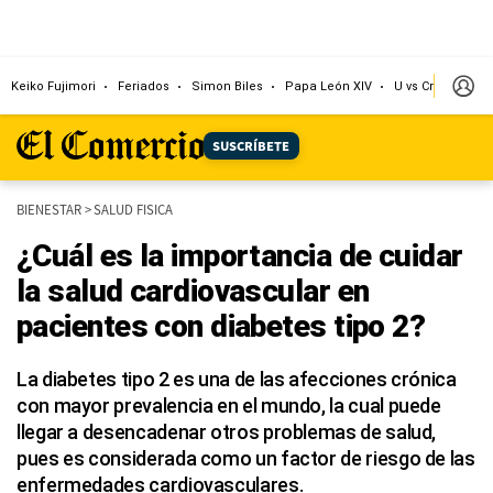
Keiko Fujimori
Feriados
Simon Biles
Papa León XIV
U vs Cristal
Dó
SUSCRÍBETE
BIENESTAR
>
SALUD FISICA
¿Cuál es la importancia de cuidar
la salud cardiovascular en
pacientes con diabetes tipo 2?
La diabetes tipo 2 es una de las afecciones crónica
con mayor prevalencia en el mundo, la cual puede
llegar a desencadenar otros problemas de salud,
pues es considerada como un factor de riesgo de las
enfermedades cardiovasculares.