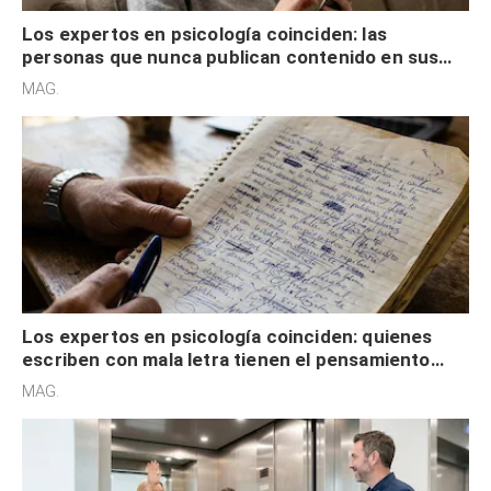
Los expertos en psicología coinciden: las
personas que nunca publican contenido en sus
redes sociales no pretenden buscar validación
MAG.
externa
Los expertos en psicología coinciden: quienes
escriben con mala letra tienen el pensamiento
acelerado y no lo hacen por desinterés
MAG.