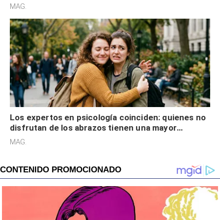
cognitiva, gratitud y no solo tienen autocontrol
MAG.
Los expertos en psicología coinciden: quienes no
disfrutan de los abrazos tienen una mayor
sensibilidad a los estímulos físicos y no es por
MAG.
desinterés