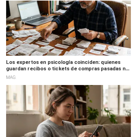
Los expertos en psicología coinciden: quienes
guardan recibos o tickets de compras pasadas no
son acumuladores, sino que tienen necesidad de
MAG.
control