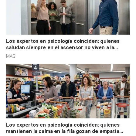
Los expertos en psicología coinciden: quienes
saludan siempre en el ascensor no viven a la
defensiva y tienen apertura social
MAG.
Los expertos en psicología coinciden: quienes
mantienen la calma en la fila gozan de empatía