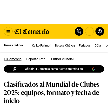
Temas del día
Keiko Fujimori
Betssy Chávez
Feriados
Dólar
J
El Comercio
·
Deporte Total
·
Futbol Mundial
Añadir El Comercio como fuente preferida en
Clasificados al Mundial de Clubes
2025: equipos, formato y fecha de
inicio