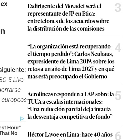
 ex
3
Exdirigente del Movadef será el
representante de JP en Ética:
entretelones de los acuerdos sobre
la distribución de las comisiones
an
4
“La organización está recuperando
el tiempo perdido”: Carlos Neuhaus,
expresidente de Lima 2019, sobre los
retos a un año de Lima 2027 y en qué
siguiente:
más está preocupado el Gobierno
BC 5 Live
horrarse
5
Aerolíneas responden a LAP sobre la
s europeos
TUUA a escalas internacionales:
“Una reducción parcial deja intacta
la desventaja competitiva de fondo”
6
Héctor Lavoe en Lima: hace 40 años