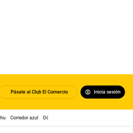
Pásate al Club El Comercio
Inicia sesión
chu
Corredor azul
Dólar
Congreso
Nasca
Acuña
Toled