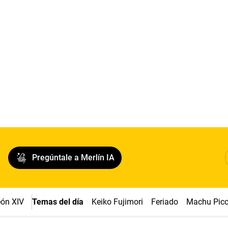
Pregúntale a Merlín IA
ón XIV
Temas del día
Keiko Fujimori
Feriado
Machu Pic