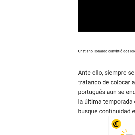
0
s
e
c
Cristiano Ronaldo convirtió dos Iol
o
n
d
s
Ante ello, siempre se
o
f
tratando de colocar a
1
1
portugués aun se encu
s
e
la última temporada d
c
o
busque continuidad e
n
d
s
V
o
l