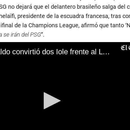
G no dejará que el delantero brasileño salga del c
helaïfi, presidente de la escuadra francesa, tras co
mifinal de la Champions League, afirmó que tanto 
 se irán del PSG
”.
Cristiano Ronaldo convirtió dos Iole frente al Lyon pero no alcanzó para clasificar en la Champions League. (Vídeo: Bein Sports)