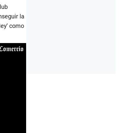
lub
nseguir la
‘Ney’ como