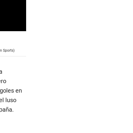
in Sports)
a
ero
 goles en
el luso
paña.