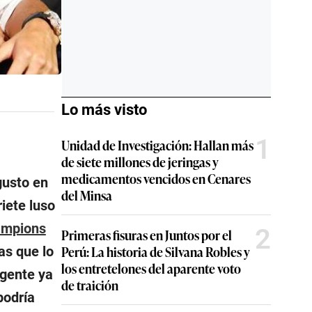
Lo más visto
1
Unidad de Investigación: Hallan más
de siete millones de jeringas y
medicamentos vencidos en Cenares
gusto en
del Minsa
iete luso
mpions
2
Primeras fisuras en Juntos por el
Perú: La historia de Silvana Robles y
as que lo
los entretelones del aparente voto
agente ya
de traición
podría