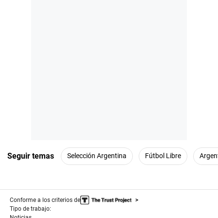
Seguir temas
Selección Argentina
Fútbol Libre
Argen
Conforme a los criterios de
Tipo de trabajo:
Noticias