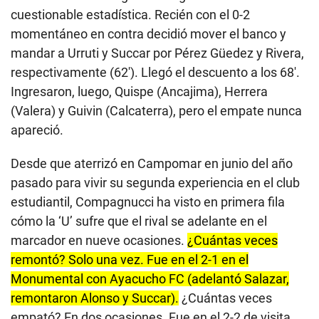
cuestionable estadística. Recién con el 0-2
momentáneo en contra decidió mover el banco y
mandar a Urruti y Succar por Pérez Güedez y Rivera,
respectivamente (62′). Llegó el descuento a los 68′.
Ingresaron, luego, Quispe (Ancajima), Herrera
(Valera) y Guivin (Calcaterra), pero el empate nunca
apareció.
Desde que aterrizó en Campomar en junio del año
pasado para vivir su segunda experiencia en el club
estudiantil, Compagnucci ha visto en primera fila
cómo la ‘U’ sufre que el rival se adelante en el
marcador en nueve ocasiones.
¿Cuántas veces
remontó? Solo una vez. Fue en el 2-1 en el
Monumental con Ayacucho FC (adelantó Salazar,
remontaron Alonso y Succar).
¿Cuántas veces
empató? En dos ocasiones. Fue en el 2-2 de visita