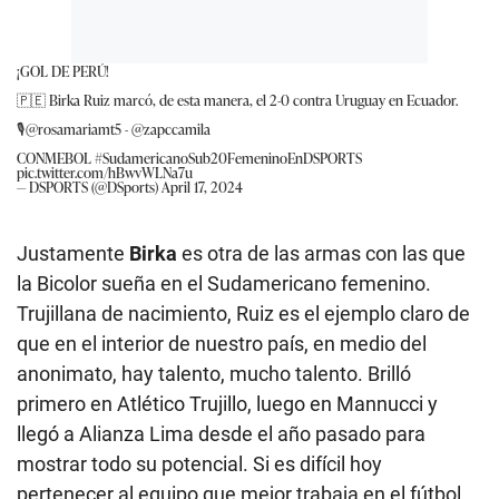
¡GOL DE PERÚ!
🇵🇪 Birka Ruiz marcó, de esta manera, el 2-0 contra Uruguay en Ecuador.
🎙️
@rosamariamt5
-
@zapccamila
CONMEBOL
#SudamericanoSub20FemeninoEnDSPORTS
pic.twitter.com/hBwvWLNa7u
— DSPORTS (@DSports)
April 17, 2024
Justamente
Birka
es otra de las armas con las que
la Bicolor sueña en el Sudamericano femenino.
Trujillana de nacimiento, Ruiz es el ejemplo claro de
que en el interior de nuestro país, en medio del
anonimato, hay talento, mucho talento. Brilló
primero en Atlético Trujillo, luego en Mannucci y
llegó a Alianza Lima desde el año pasado para
mostrar todo su potencial. Si es difícil hoy
pertenecer al equipo que mejor trabaja en el fútbol