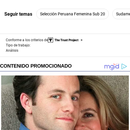
Seguir temas
Selección Peruana Femenina Sub 20
Sudame
Conforme a los criterios de
Tipo de trabajo:
Análisis