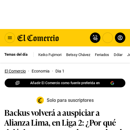
Temas del día
Keiko Fujimori
Betssy Chávez
Feriados
Dólar
J
El Comercio
·
Economia
·
Dia 1
Añadir El Comercio como fuente preferida en
Solo para suscriptores
Backus volverá a auspiciar a
Alianza Lima, en Liga 2: ¿Por qué