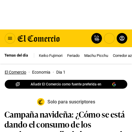
Temas del día
Keiko Fujimori
Feriado
Machu Picchu
Corredor az
El Comercio
·
Economia
·
Dia 1
Añadir El Comercio como fuente preferida en
Solo para suscriptores
Campaña navideña: ¿Cómo se está
dando el consumo de los