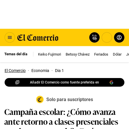
Temas del día
Keiko Fujimori
Betssy Chávez
Feriados
Dólar
J
El Comercio
·
Economia
·
Dia 1
Añadir El Comercio como fuente preferida en
Solo para suscriptores
Campaña escolar: ¿Cómo avanza
ante retorno a clases presenciales