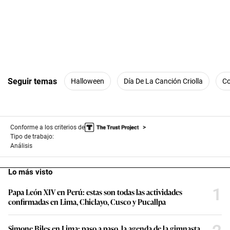
Seguir temas
Halloween
Día De La Canción Criolla
C
Conforme a los criterios de
Tipo de trabajo:
Análisis
Lo más visto
1
Papa León XIV en Perú: estas son todas las actividades
confirmadas en Lima, Chiclayo, Cusco y Pucallpa
Simone Biles en Lima: paso a paso, la agenda de la gimnasta