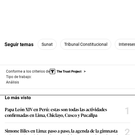
Seguir temas
Sunat
Tribunal Constitucional
Interese
Conforme a los criterios de
Tipo de trabajo:
Análisis
Lo más visto
1
Papa León XIV en Perú: estas son todas las actividades
confirmadas en Lima, Chiclayo, Cusco y Pucallpa
2
Simone Biles en Lima: paso a paso, la agenda de la gimnasta