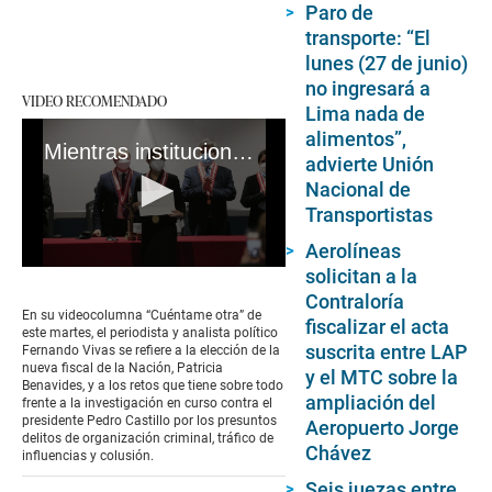
Paro de
transporte: “El
lunes (27 de junio)
no ingresará a
VIDEO RECOMENDADO
Lima nada de
alimentos”,
Mientras instituciones como la presidencia se han deteriorado por las personas que las ocupan, otras mantienen la continuidad democrática #VideosEC
advierte Unión
Nacional de
Transportistas
Aerolíneas
solicitan a la
0
seconds
Contraloría
of
En su videocolumna “Cuéntame otra” de
fiscalizar el acta
4
este martes, el periodista y analista político
minutes,
suscrita entre LAP
Fernando Vivas se refiere a la elección de la
32
nueva fiscal de la Nación, Patricia
y el MTC sobre la
seconds
Benavides, y a los retos que tiene sobre todo
ampliación del
frente a la investigación en curso contra el
presidente Pedro Castillo por los presuntos
Aeropuerto Jorge
delitos de organización criminal, tráfico de
Chávez
influencias y colusión.
Seis juezas entre