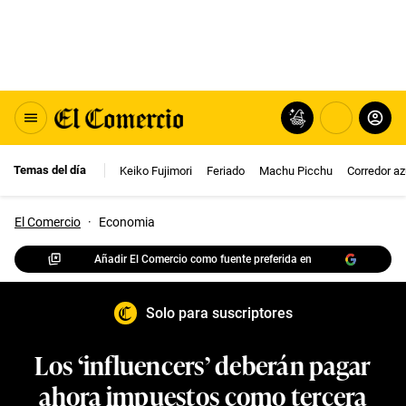
Temas del día
Keiko Fujimori
Feriado
Machu Picchu
Corredor az
El Comercio
·
Economia
Añadir El Comercio como fuente preferida en
Solo para suscriptores
Los ‘influencers’ deberán pagar
ahora impuestos como tercera