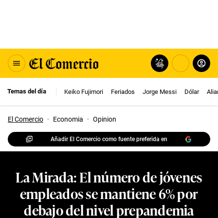
Temas del día
Keiko Fujimori
Feriados
Jorge Messi
Dólar
Ali
El Comercio
·
Economia
·
Opinion
Añadir El Comercio como fuente preferida en
La Mirada: El número de jóvenes
empleados se mantiene 6% por
debajo del nivel prepandemia