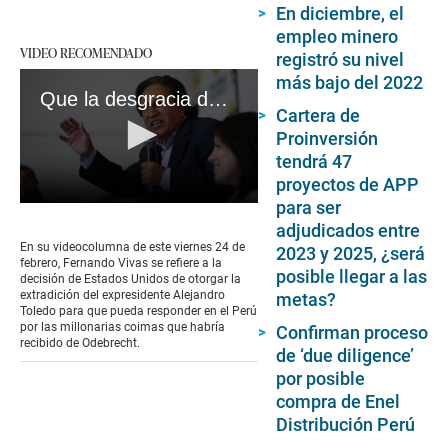
En diciembre, el
empleo minero
VIDEO RECOMENDADO
registró su nivel
más bajo del 2022
Que la desgracia de Toledo sirva de advertencia a los poderosos, incluyendo a Dina y a Otárola #CO #VideosEC
Cartera de
Proinversión
tendrá 47
proyectos de APP
para ser
0
seconds
adjudicados entre
of
En su videocolumna de este viernes 24 de
2023 y 2025, ¿será
3
febrero, Fernando Vivas se refiere a la
minutes,
posible llegar a las
decisión de Estados Unidos de otorgar la
37
extradición del expresidente Alejandro
metas?
seconds
Toledo para que pueda responder en el Perú
por las millonarias coimas que habría
Confirman proceso
recibido de Odebrecht.
de ‘due diligence’
por posible
compra de Enel
Distribución Perú