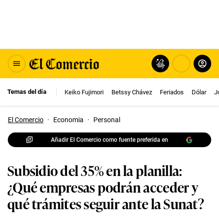
Temas del día
Keiko Fujimori
Betssy Chávez
Feriados
Dólar
J
El Comercio
·
Economia
·
Personal
Añadir El Comercio como fuente preferida en
Subsidio del 35% en la planilla:
¿Qué empresas podrán acceder y
qué trámites seguir ante la Sunat?