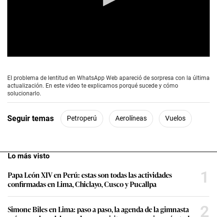
0
s
e
El problema de lentitud en WhatsApp Web apareció de sorpresa con la última
c
actualización. En este video te explicamos porqué sucede y cómo
o
solucionarlo.
n
d
s
Seguir temas
Petroperú
Aerolíneas
Vuelos
o
f
0
s
e
Lo más visto
c
o
1
Papa León XIV en Perú: estas son todas las actividades
n
confirmadas en Lima, Chiclayo, Cusco y Pucallpa
d
s
2
Simone Biles en Lima: paso a paso, la agenda de la gimnasta