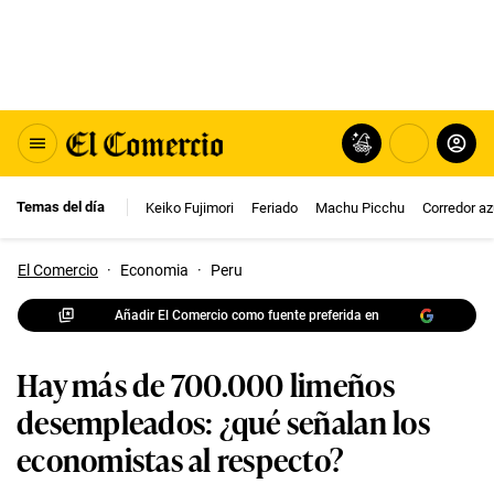
Temas del día
Keiko Fujimori
Feriado
Machu Picchu
Corredor az
El Comercio
·
Economia
·
Peru
Añadir El Comercio como fuente preferida en
Hay más de 700.000 limeños
desempleados: ¿qué señalan los
economistas al respecto?