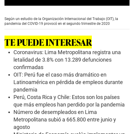
0
s
e
Según un estudio de la Organización Internacional del Trabajo (OIT), la
c
pandemia del COVID-19 provocó en el segundo trimestre de 2020
o
n
d
TE PUEDE INTERESAR
s
o
f
Coronavirus: Lima Metropolitana registra una
2
letalidad de 3.8% con 13.289 defunciones
m
i
confirmadas
n
OIT: Perú fue el caso más dramático en
u
t
Latinoamérica en pérdida de empleos durante
e
s
pandemia
,
Perú, Costa Rica y Chile: Estos son los países
3
8
que más empleos han perdido por la pandemia
s
Número de desempleados en Lima
e
c
Metropolitana subió a 665.800 entre junio y
o
agosto
n
d