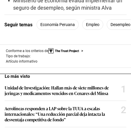
Ministerio de Economía evalúa implementar un
s
seguro de desempleo, según ministra Alva
Seguir temas
Economía Peruana
Empleo
Desempleo
Conforme a los criterios de
Tipo de trabajo:
Artículo informativo
Lo más visto
1
Unidad de Investigación: Hallan más de siete millones de
jeringas y medicamentos vencidos en Cenares del Minsa
2
Aerolíneas responden a LAP sobre la TUUA a escalas
internacionales: “Una reducción parcial deja intacta la
desventaja competitiva de fondo”