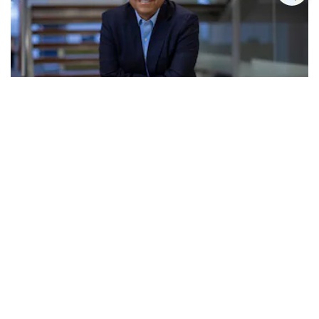
Elmer Cuba: “Los congresistas están prohibidos
de manejar la Hacienda pública. Eso se ha roto en
la última década”