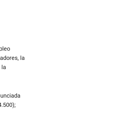
pleo
adores, la
 la
nunciada
.500);