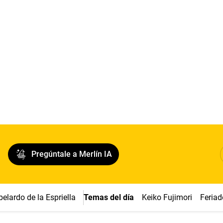
Pregúntale a Merlín IA
belardo de la Espriella
Temas del día
Keiko Fujimori
Feriad