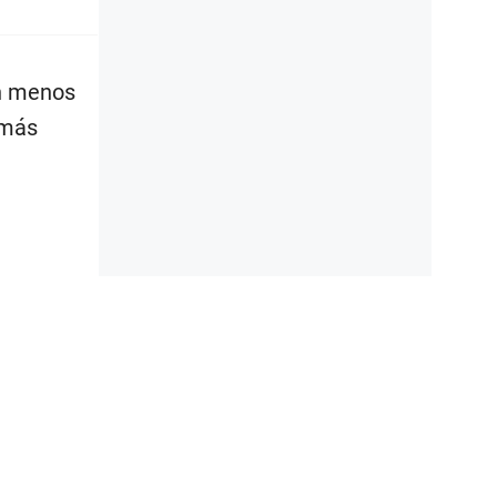
an menos
 más