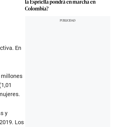
la Espriella pondrá en marcha en
Colombia?
tiva. En
 millones
(1,01
mujeres.
s y
 2019. Los