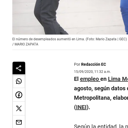
El número de desempleados aumentó en Lima. (Foto: Mario Zapata | GEC)
/
MARIO ZAPATA
Por
Redacción EC
15/09/2020, 11:32 a.m.
El
empleo
en
Lima Me
agosto, según datos 
Metropolitana, elabor
(
INEI
).
Según la entidad, la