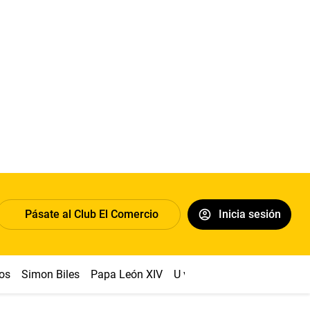
Pásate al Club El Comercio
Inicia sesión
os
Simon Biles
Papa León XIV
U vs Cristal
Dólar
Congr