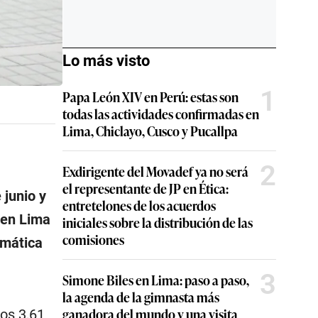
Lo más visto
1
Papa León XIV en Perú: estas son
todas las actividades confirmadas en
Lima, Chiclayo, Cusco y Pucallpa
2
Exdirigente del Movadef ya no será
el representante de JP en Ética:
 junio y
entretelones de los acuerdos
 en Lima
iniciales sobre la distribución de las
comisiones
rmática
3
Simone Biles en Lima: paso a paso,
la agenda de la gimnasta más
ganadora del mundo y una visita
os 3,61