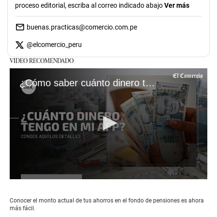
proceso editorial, escriba al correo indicado abajo
Ver más
buenas.practicas@comercio.com.pe
@
elcomercio_peru
VIDEO RECOMENDADO
¿Cómo saber cuánto dinero tengo en mi AFP?
0
seconds
of
Conocer el monto actual de tus ahorros en el fondo de pensiones es ahora
2
más fácil.
minutes,