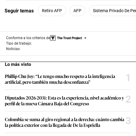
56
seconds
Seguir temas
Retiro AFP
AFP
Sistema Privado De Pe
Conforme a los criterios de
Tipo de trabajo:
Noticias
Lo más visto
1
Phillip Chu Joy: “Le tengo mucho respeto a la inteligencia
artificial, pero también mucha desconfianza”
2
Diputados 2026-2031: Esta es la experiencia, nivel académico y
perfil de la nueva Cámara Baja del Congreso
3
Colombia se suma al giro regional a la derecha: cuánto cambia
la política exterior con la llegada de De la Espriella