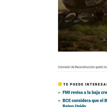
0
seconds
of
5
Comisión de Reconstrucción gastó má
minutes,
50
seconds
Volume
90%
TE PUEDE INTERESA
FMI revisa a la baja cr
BCE considera que el Br
Reino Unido