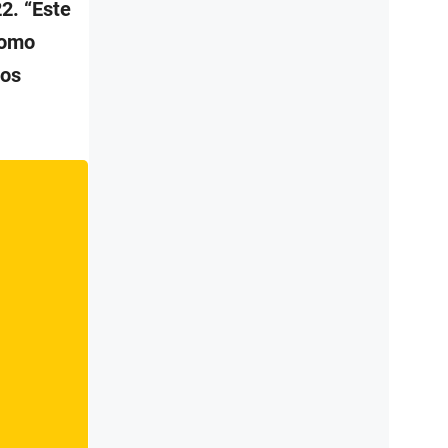
2. “Este
como
vos