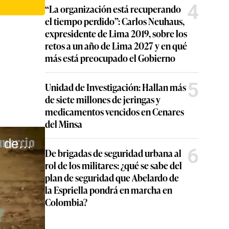
4
“La organización está recuperando
el tiempo perdido”: Carlos Neuhaus,
expresidente de Lima 2019, sobre los
retos a un año de Lima 2027 y en qué
más está preocupado el Gobierno
5
Unidad de Investigación: Hallan más
de siete millones de jeringas y
medicamentos vencidos en Cenares
del Minsa
Comisión de Reconstrucción gastó más de S/2 millones desde su creación #VideosEC #EC
6
De brigadas de seguridad urbana al
rol de los militares: ¿qué se sabe del
plan de seguridad que Abelardo de
la Espriella pondrá en marcha en
Colombia?