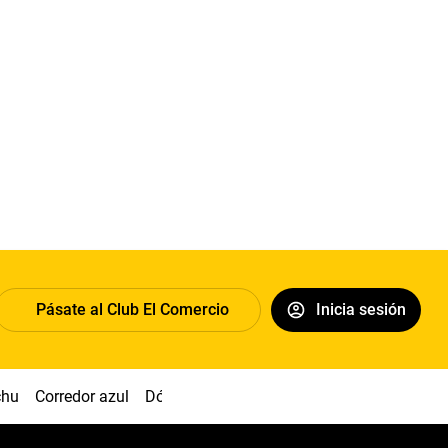
Pásate al Club El Comercio
Inicia sesión
chu
Corredor azul
Dólar
Congreso
Nasca
Acuña
Toled