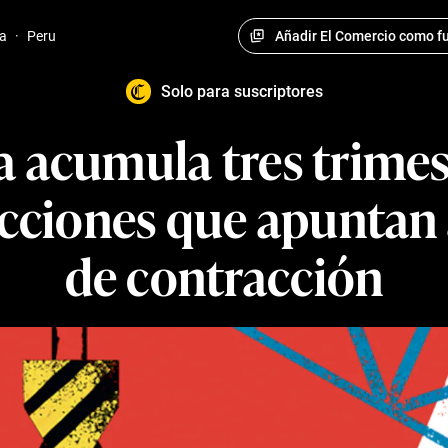
Añadir El Comercio como fu
a
·
Peru
Solo para suscriptores
a acumula tres trimes
yecciones que apuntan
de contracción