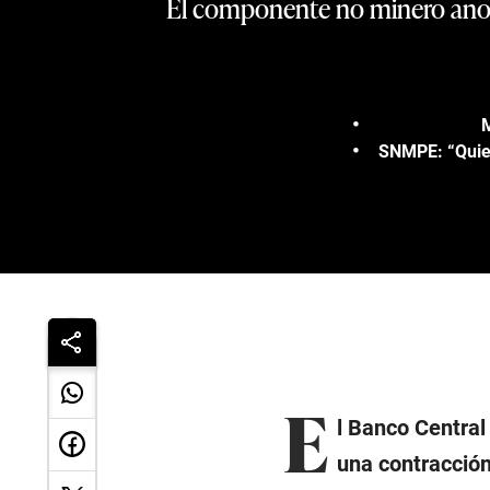
El componente no minero anot
M
SNMPE: “Quien 
E
l Banco Central
una contracción