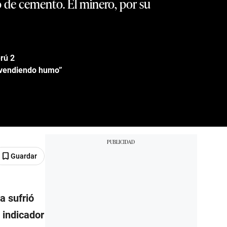
de cemento. El minero, por su
rú 2
á vendiendo humo”
Guardar
a sufrió
 indicador