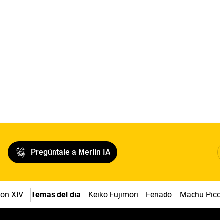
Pregúntale a Merlín IA
ón XIV
Temas del día
Keiko Fujimori
Feriado
Machu Pic