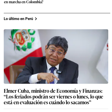
de Lima 2027 y en qué más está preocupado el Gobierno
5
Carril bidireccional del corredor Azul: Las razones detrás de la
postergación del cambio de sentido de la Av. Arequipa por parte
de la ATU
6
De brigadas de seguridad urbana al rol de los militares: ¿qué se
sabe del plan de seguridad que Abelardo de la Espriella pondrá
en marcha en Colombia?
Lo último en Perú