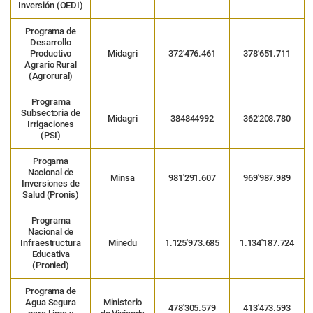
Inversión (OEDI)
Programa de
Desarrollo
Productivo
Midagri
372′476.461
378′651.711
Agrario Rural
(Agrorural)
Programa
Subsectoria de
Midagri
384844992
362′208.780
Irrigaciones
(PSI)
Progama
Nacional de
Minsa
981′291.607
969′987.989
Inversiones de
Salud (Pronis)
Programa
Nacional de
Infraestructura
Minedu
1.125′973.685
1.134′187.724
Educativa
(Pronied)
Programa de
Agua Segura
Ministerio
478′305.579
413′473.593