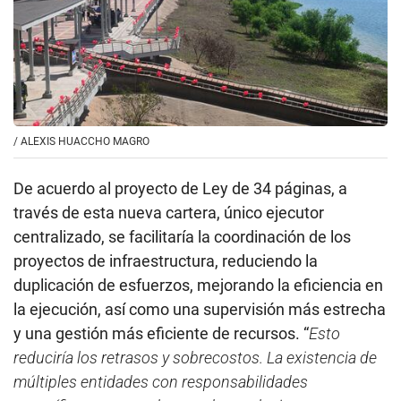
/
ALEXIS HUACCHO MAGRO
De acuerdo al proyecto de Ley de 34 páginas, a
través de esta nueva cartera, único ejecutor
centralizado, se facilitaría la coordinación de los
proyectos de infraestructura, reduciendo la
duplicación de esfuerzos, mejorando la eficiencia en
la ejecución, así como una supervisión más estrecha
y una gestión más eficiente de recursos. “
Esto
reduciría los retrasos y sobrecostos. La existencia de
múltiples entidades con responsabilidades
específicas y separadas puede conducir a una
descoordinación en la implementación de proyectos
de infraestructura, desde la formulación hasta la
ejecución y pos evaluación”
, se precisa en el
documento. En la propuesta indican que se tomaron