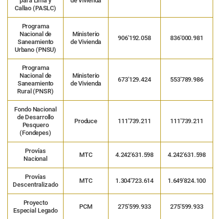
para Lima y
de Vivienda
Callao (PASLC)
Programa
Nacional de
Ministerio
906′192.058
836′000.981
Saneamiento
de Vivienda
Urbano (PNSU)
Programa
Nacional de
Ministerio
673′129.424
553′789.986
Saneamiento
de Vivienda
Rural (PNSR)
Fondo Nacional
de Desarrollo
Produce
111′739.211
111′739.211
Pesquero
(Fondepes)
Provías
MTC
4.242′631.598
4.242′631.598
Nacional
Provías
MTC
1.304′723.614
1.649′824.100
Descentralizado
Proyecto
PCM
275′599.933
275′599.933
Especial Legado