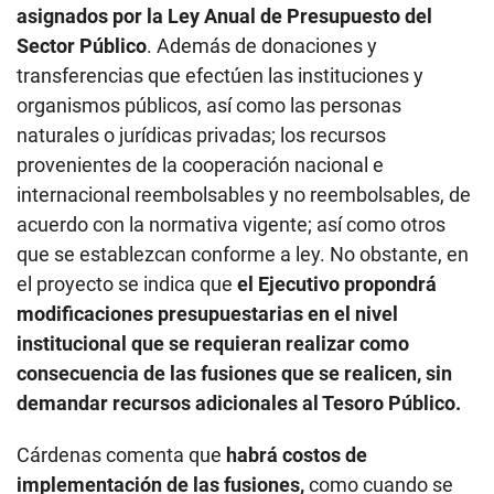
provenientes de la cooperación nacional e
internacional reembolsables y no reembolsables, de
acuerdo con la normativa vigente; así como otros
que se establezcan conforme a ley. No obstante, en
el proyecto se indica que
el Ejecutivo propondrá
modificaciones presupuestarias en el nivel
institucional que se requieran realizar como
consecuencia de las fusiones que se realicen, sin
demandar recursos adicionales al Tesoro Público.
Cárdenas comenta que
habrá costos de
implementación de las fusiones,
como cuando se
fusionan empresas privadas. “
E
s una buena idea,
pero se tiene que hacer bien
, de manera ordenada y
bien pensada. A la larga, estas fusiones pueden tener
ahorros en el gasto corriente, pero seguro al inicio
requerirá inversión para la implementación. No debería