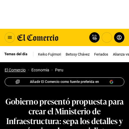
Temas del día
Keiko Fujimori
Betssy Chávez
Feriados
Alianza v
El Comercio
·
Economia
·
Peru
Añadir El Comercio como fuente preferida en
Gobierno presentó propuesta para
crear el Ministerio de
Infraestructura: sepa los detalles y