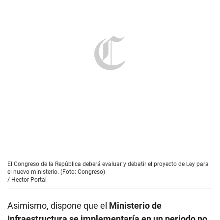
El Congreso de la República deberá evaluar y debatir el proyecto de Ley para
el nuevo ministerio. (Foto: Congreso)
/
Hector Portal
Asimismo, dispone que el
Ministerio de
Infraestructura
se implementaría en un periodo no
mayor de 24 meses (dos años)
a partir de que se
apruebe el Reglamento de Organización y Funciones
(ROF). Y, precisa, que en tanto se apruebe el
respectivo ROF y los demás documentos de gestión
del Ministerio de Infraestructura, las entidades,