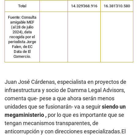
Total
14.329′368.916
16.381′310.580
Fuente: Consulta
amigable MEF
(al 28 de julio
2024), data
recogida por el
periodista Jorge
Falen, de EC
Data de El
Comercio.
Juan José Cárdenas, especialista en proyectos de
infraestructura y socio de Damma Legal Advisors,
comenta que- pese a que ahora serán menos
unidades que se fusionarán- va a seguir
siendo un
megaministerio ,
por lo que es importante que se
tengan mecanismos transparentes, de
anticorrupción y con direcciones especializadas.El