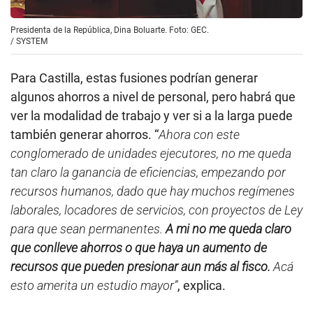
ver la modalidad de trabajo y ver si a la larga puede
también generar ahorros. “
Ahora con este
conglomerado de unidades ejecutores, no me queda
tan claro la ganancia de eficiencias, empezando por
recursos humanos, dado que hay muchos regímenes
laborales, locadores de servicios, con proyectos de Ley
para que sean permanentes.
A mi no me queda claro
que conlleve ahorros o que haya un aumento de
recursos que pueden presionar aun más al fisco.
Acá
esto amerita un estudio mayor”
, explica.
Hasta el momento, este proyecto de ley ha sido
presentado y deberá seguir su curso para luego ser
debatido en el Pleno del
Congreso
. Con la eventual
aprobación del Ministerio de Infraestructura, el
Estado podría pasar a tener 19 ministerios. Eso