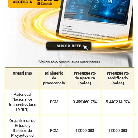
Organismo
Ministerio
Presupuesto
Presupuesto
de
de Apertura
Modificado
procedencia
(soles)
(soles)
Autoridad
Nacional de
PCM
3.459′460.754
5.440′214.974
Infraestructura
(ANIN)
Organismos de
Estudio y
Diseños de
PCM
13′000.000
13′000.000
Proyectos de