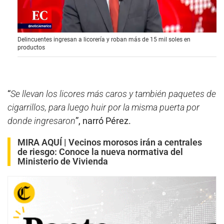
0
Delincuentes ingresan a licorería y roban más de 15 mil soles en
s
productos
e
c
o
n
d
s
“
Se llevan los licores más caros y también paquetes de
o
cigarrillos, para luego huir por la misma puerta por
f
2
donde ingresaron
”, narró Pérez.
m
i
n
MIRA AQUÍ |
Vecinos morosos irán a centrales
u
de riesgo: Conoce la nueva normativa del
t
Ministerio de Vivienda
e
s
,
1
8
s
e
c