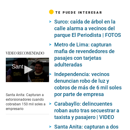
TE PUEDE INTERESAR
Surco: caída de árbol en la
calle alarma a vecinos del
parque El Periodista | FOTOS
Metro de Lima: capturan
mafia de revendedores de
VIDEO RECOMENDADO
pasajes con tarjetas
adulteradas
Santa Anita: Capturan a extorsionadores cuando cobraban 150 mil soles a empresario
Independencia: vecinos
denuncian robo de luz y
0
cobros de más de 6 mil soles
seconds
of
por parte de empresa
Santa Anita: Capturan a
1
extorsionadores cuando
minute,
Carabayllo: delincuentes
cobraban 150 mil soles a
23
empresario
roban auto tras secuestrar a
seconds
taxista y pasajero | VIDEO
Santa Anita: capturan a dos