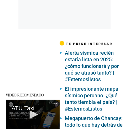
TE PUEDE INTERESAR
Alerta sísmica recién
estaría lista en 2025:
¿cómo funcionará y por
qué se atrasó tanto? |
#Estemoslistos
El impresionante mapa
VIDEO RECOMENDADO
sísmico peruano: ¿Qué
tanto tiembla el país? |
ATU Taxi: conoce la nueva opción que ofrece el gobierno a Lima y Callao
#EstemosListos
Megapuerto de Chancay:
todo lo que hay detrás de