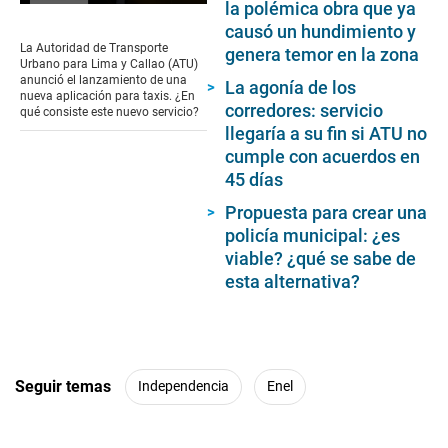
la polémica obra que ya
0
seconds
causó un hundimiento y
of
La Autoridad de Transporte
genera temor en la zona
1
Urbano para Lima y Callao (ATU)
minute,
anunció el lanzamiento de una
La agonía de los
39
nueva aplicación para taxis. ¿En
seconds
corredores: servicio
qué consiste este nuevo servicio?
llegaría a su fin si ATU no
cumple con acuerdos en
45 días
Propuesta para crear una
policía municipal: ¿es
viable? ¿qué se sabe de
esta alternativa?
Seguir temas
Independencia
Enel