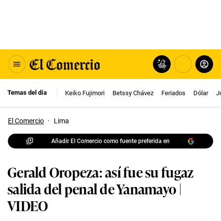
Temas del día
Keiko Fujimori
Betssy Chávez
Feriados
Dólar
J
El Comercio
·
Lima
Añadir El Comercio como fuente preferida en
Gerald Oropeza: así fue su fugaz
salida del penal de Yanamayo |
VIDEO