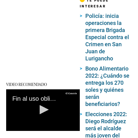
TE PUEDE
INTERESAR
Policía: inicia
operaciones la
primera Brigada
Especial contra el
Crimen en San
Juan de
Lurigancho
Bono Alimentario
2022: ¿Cuándo se
entrega los 270
VIDEO RECOMENDADO
soles y quiénes
serán
Fin al uso obligatorio de mascarilla en Perú: desde cuándo, en qué lugares y qué se sabe sobre esta medida
beneficiarios?
Elecciones 2022:
Diego Rodríguez
será el alcalde
0
más joven del
seconds