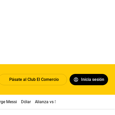
Pásate al Club El Comercio
Inicia sesión
rge Messi
Dólar
Alianza vs Sport Boys
Papa León XIV
Co