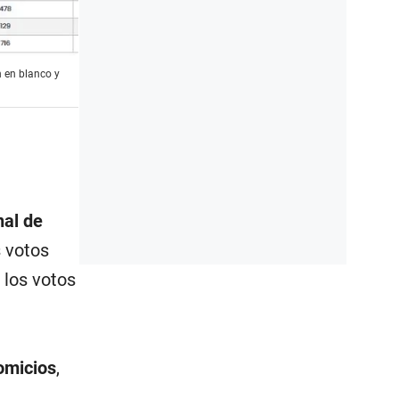
 en blanco y
nal de
 votos
 los votos
omicios
,