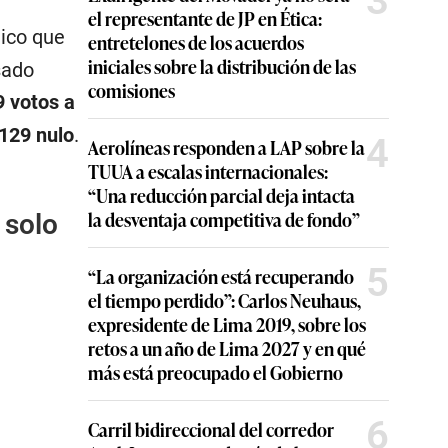
3
el representante de JP en Ética:
nico que
entretelones de los acuerdos
iniciales sobre la distribución de las
sado
comisiones
 votos a
129 nulo
.
4
Aerolíneas responden a LAP sobre la
TUUA a escalas internacionales:
“Una reducción parcial deja intacta
la desventaja competitiva de fondo”
 solo
5
“La organización está recuperando
el tiempo perdido”: Carlos Neuhaus,
expresidente de Lima 2019, sobre los
retos a un año de Lima 2027 y en qué
más está preocupado el Gobierno
6
Carril bidireccional del corredor