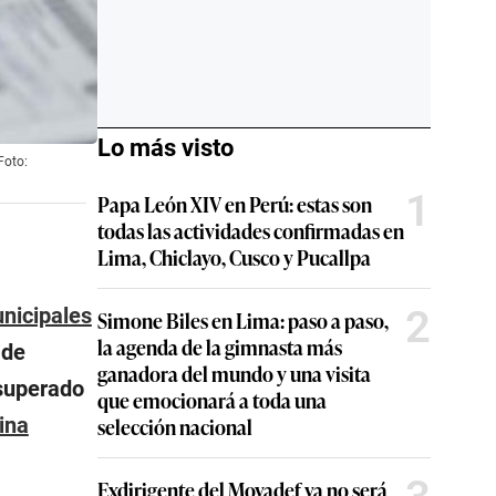
Lo más visto
Foto:
1
Papa León XIV en Perú: estas son
todas las actividades confirmadas en
Lima, Chiclayo, Cusco y Pucallpa
2
nicipales
Simone Biles en Lima: paso a paso,
la agenda de la gimnasta más
 de
ganadora del mundo y una visita
 superado
que emocionará a toda una
selección nacional
ina
Exdirigente del Movadef ya no será