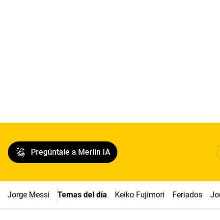
Pregúntale a Merlín IA
Jorge Messi
Temas del día
Keiko Fujimori
Feriados
Jo