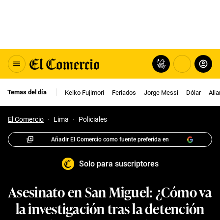
Temas del día
Keiko Fujimori
Feriados
Jorge Messi
Dólar
Ali
El Comercio
·
Lima
·
Policiales
Añadir El Comercio como fuente preferida en
Solo para suscriptores
Asesinato en San Miguel: ¿Cómo va
la investigación tras la detención