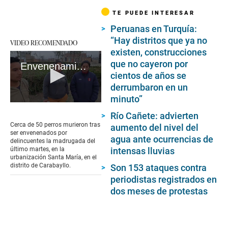
TE PUEDE INTERESAR
Peruanas en Turquía:
“Hay distritos que ya no
VIDEO RECOMENDADO
existen, construcciones
que no cayeron por
Envenenamiento masivo de perros
cientos de años se
derrumbaron en un
minuto”
0
seconds
Río Cañete: advierten
of
Cerca de 50 perros murieron tras
aumento del nivel del
2
ser envenenados por
agua ante ocurrencias de
minutes,
delincuentes la madrugada del
50
intensas lluvias
último martes, en la
seconds
urbanización Santa María, en el
distrito de Carabayllo.
Son 153 ataques contra
periodistas registrados en
dos meses de protestas