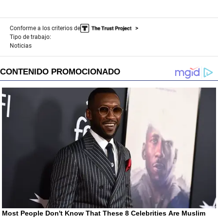
n
d
s
Conforme a los criterios de
Tipo de trabajo:
Noticias