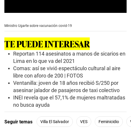
0
s
e
Ministro Ugarte sobre vacunación covid-19
c
o
n
TE PUEDE INTERESAR
d
s
o
Reportan 114 asesinatos a manos de sicarios en
f
Lima en lo que va del 2021
2
m
Comas: así se vivió espectáculo cultural al aire
i
libre con aforo de 200 | FOTOS
n
u
Ventanilla: joven de 18 años recibió S/250 por
t
e
asesinar jalador de pasajeros de taxi colectivo
s
INEI revela que el 57,1% de mujeres maltratadas
,
5
no busca ayuda
5
s
e
Seguir temas
Villa El Salvador
VES
Feminicidio
c
o