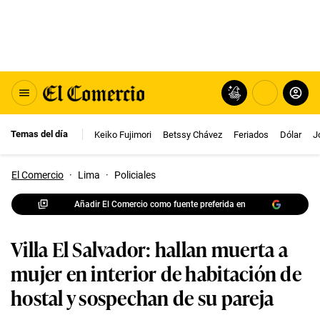
Temas del día
Keiko Fujimori
Betssy Chávez
Feriados
Dólar
J
El Comercio
·
Lima
·
Policiales
Añadir El Comercio como fuente preferida en
Villa El Salvador: hallan muerta a
mujer en interior de habitación de
hostal y sospechan de su pareja